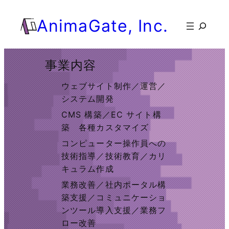
AnimaGate, Inc.
検
索
事業内容
ウェブサイト制作／運営／
システム開発
CMS 構築／EC サイト構
築 各種カスタマイズ
コンピューター操作員への
技術指導／技術教育／カリ
キュラム作成
業務改善／社内ポータル構
築支援／コミュニケーショ
ンツール導入支援／業務フ
ロー改善