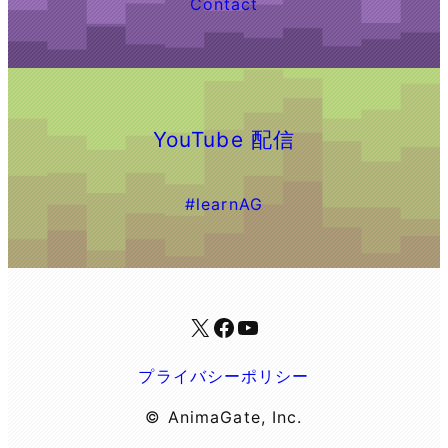
Contact
YouTube 配信
#learnAG
X
Facebook
YouTube
プライバシーポリシー
© AnimaGate, Inc.