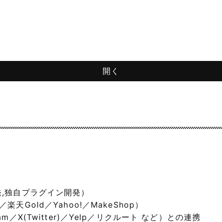
開発,独自プラグイン開発）
天Gold／Yahoo!／MakeShop）
Steam／X(Twitter)／Yelp／リクルート など）との連携