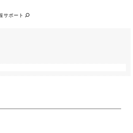
検
報
サポート
索