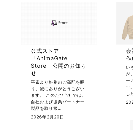
公式ストア
会
「AnimaGate
作
Store」公開のお知ら
い
せ
が
ー
平素より格別のご高配を賜
す
り、誠にありがとうござい
し
ます。 このたび当社では、
自社および協業パートナー
20
製品を取り扱…
2026年2月20日