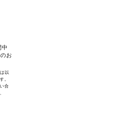
間中
てのお
 は以
す。
い合
、