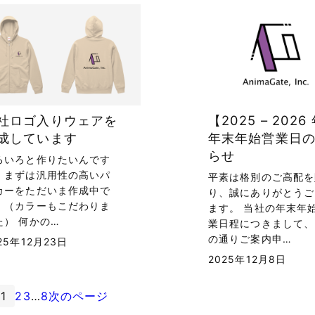
社ロゴ入りウェアを
【2025 – 2026
成しています
年末年始営業日
らせ
ろいろと作りたいんです
、まずは汎用性の高いパ
平素は格別のご高配を
カーをただいま作成中で
り、誠にありがとうご
。（カラーもこだわりま
ます。 当社の年末年
た） 何かの…
業日程につきまして、
の通りご案内申…
25年12月23日
2025年12月8日
1
2
3
…
8
次のページ