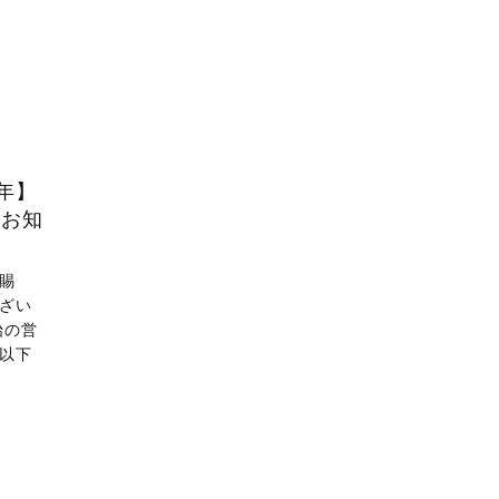
 年】
のお知
賜
ざい
始の営
以下