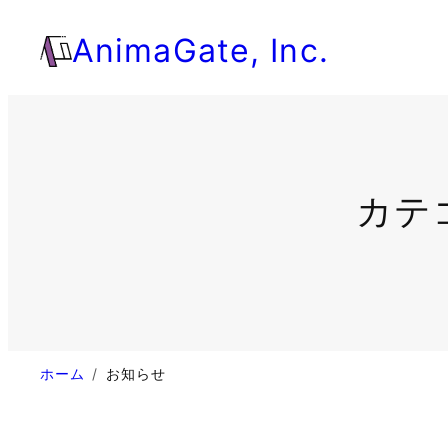
内
AnimaGate, Inc.
容
を
ス
キ
ッ
プ
カテ
ホーム
お知らせ