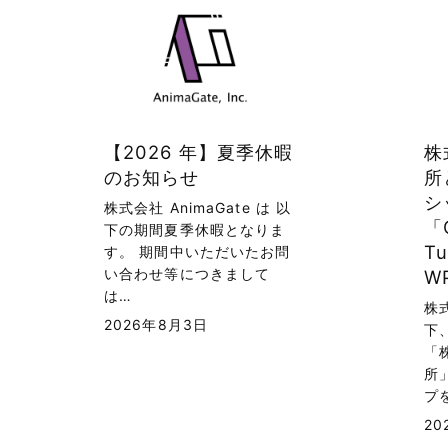
【2026 年】夏季休暇
株
のお知らせ
所
シ
株式会社 AnimaGate は 以
「C
下の期間夏季休暇となりま
Tu
す。 期間中いただいたお問
い合わせ等につきまして
W
は…
株式
2026年8月3日
下
「
所
プ
20