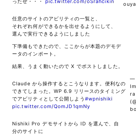
ったぜ・・・
pic.twitter.com/oSrahcikin
ouya
任意のサイトのアビリティの一覧と、
それぞれ何ができるかを出せるようにして、
選んで実行できるようにしました
下準備もできたので、ここからが本題のデモデ
ータのインポート。
結果、うまく動いたので X でポストしました。
—
Claude から操作するとこうなります。便利なの
I
できてしまった。WP 6.9 リリースのタイミング
ra
でアビリティとして公開しよう
#wpnishiki
(
pic.twitter.com/QomJD1qmNy
b
Nishiki Pro デモサイトから ID を選んで、自
分のサイトに