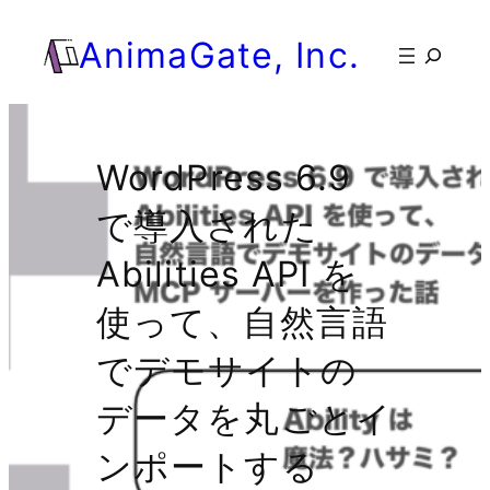
AnimaGate, Inc.
検
索
WordPress 6.9
で導入された
Abilities API を
使って、自然言語
でデモサイトの
データを丸ごとイ
ンポートする