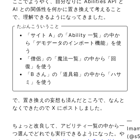
ここでようやく、自分なりに Abilities API と
AI との関係性を何かに置き換えて考えること
で、理解できるようになってきました。
たぶんこういうこと
「サイト A」の「Ability 一覧」の中か
ら「デモデータのインポート機能」を使
う
「僧侶」の「魔法一覧」の中から「回
復」を使う
「B さん」の「道具箱」の中から「ハサ
ミ」を使う
で、置き換えの妄想も済んだところで、なんと
なくできたので X にポストしました。
—
ちょっと改良して、アビリティ一覧の中から一
Ima
つ選んでどれでも実行できるようになった。や
(@s